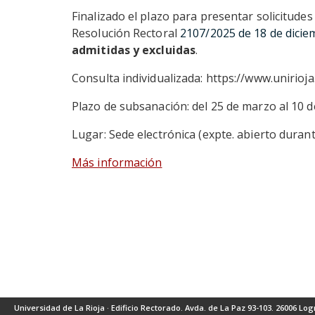
Finalizado el plazo para presentar solicitude
Resolución Rectoral
2107/2025 de 18 de dicie
admitidas y excluidas
.
Consulta individualizada: https://www.unirioj
Plazo de subsanación: del 25 de marzo al 10 de
Lugar: Sede electrónica (expte. abierto durante
Más información
Universidad de La Rioja · Edificio Rectorado. Avda. de La Paz 93-103. 26006 Log