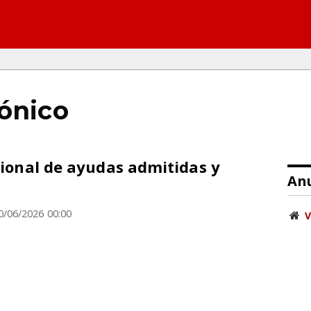
rónico
isional de ayudas admitidas y
Anu
0/06/2026 00:00
V